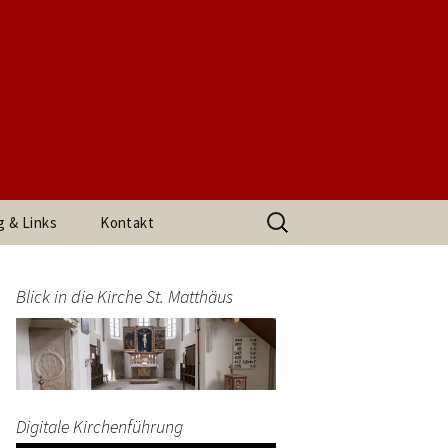
t. Matthäus
Suchen
g & Links
Kontakt
nach:
h den
Impressum
arrerin
Blick in die Kirche St. Matthäus
Datenschutzerklärung
end
Digitale Kirchenführung
t