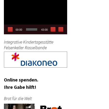
Video-
tag
Player
stik
00:00
43:00
Integrative Kindertagesstätte
Felsenkeller Rasselbande
Online spenden.
Ihre Gabe hilft!
Brot für die Welt