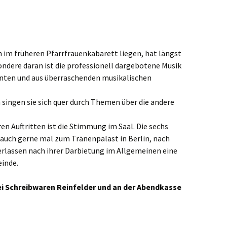
ste und
Senioren
Seniorennachmit
ungen
Dokumente
Konfirmanden
Freundeskreis Saransk
Hausfrauengymna
Umwelttips
rief
 im früheren Pfarrfrauenkabarett liegen, hat längst
ndere daran ist die professionell dargebotene Musik
enten und aus überraschenden musikalischen
 singen sie sich quer durch Themen über die andere
ren Auftritten ist die Stimmung im Saal. Die sechs
 auch gerne mal zum Tränenpalast in Berlin, nach
rlassen nach ihrer Darbietung im Allgemeinen eine
inde.
bei Schreibwaren Reinfelder und an der Abendkasse