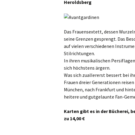
Heroldsberg
Gottesdien
Veranstalt
einBlick –
Gemeindeb
Das Frauensextett, dessen Wurzeln
seine Grenzen gesprengt. Das Beso
auf vielen verschiedenen Instrum
Stilrichtungen.
In ihren musikalischen Persiflagen
sich höchstens ärgern.
Was sich zuallererst bessert bei ih
Frauen dreier Generationen reisen
München, nach Frankfurt und hinte
heitere und gutgelaunte Fan-Geme
Karten gibt es in der Bücherei, 
zu 14,00 €