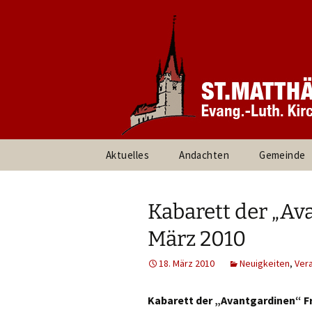
Informationen rund um unsere
Evang. Ki
Heroldsbe
Zum
Aktuelles
Andachten
Gemeinde
Inhalt
springen
Pfarrteam 
Kirchenvor
Kabarett der „Ava
Ansprechpa
März 2010
Gruppen un
18. März 2010
Neuigkeiten
,
Ver
Umweltte
Kabarett der „Avantgardinen“ Fr