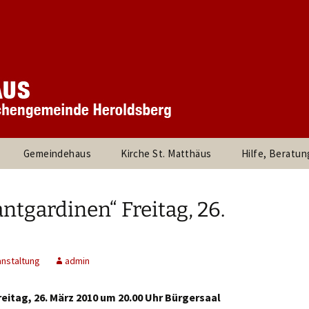
 Kirchengemeinde
rchengemeinde S
rg
Gemeindehaus
Kirche St. Matthäus
Hilfe, Beratun
und
360° Panorama des
Besuche durc
stand
Innenraums
Pfarrer, die Pf
ntgardinen“ Freitag, 26.
rtnerInnen
Links
d Kreise
Kinder und Jugendliche
Evangelische Jug
anstaltung
admin
Heroldsberg
am
Kirchenmusik
Umweltleitlinien für St.
Posaunenchor
eitag, 26. März 2010 um 20.00 Uhr Bürgersaal
Matthäus Heroldsberg
Kirche Kunterbun