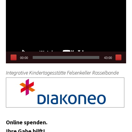
Player
00:00
43:00
Integrative Kindertagesstätte Felsenkeller Rasselbande
Online spenden.
Ihre Gabe hilft!