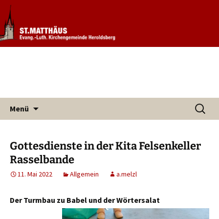
Informationen rund um unsere
Evang. Kirchengemeinde St.
Kirchengemeinde
Matthäus Heroldsberg
Zum
Suchen
Menü
Inhalt
nach:
springen
Gottesdienste in der Kita Felsenkeller
Rasselbande
11. Mai 2022
Allgemein
a.melzl
Der Turmbau zu Babel und der Wörtersalat