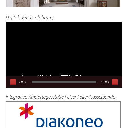
Digitale Kirchenführung
Video-
Player
00:00
43:00
Integrative Kindertagesstätte Felsenkeller Rasselbande