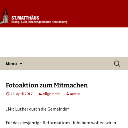
Informationen rund um unsere
Evang. Kirchengemeinde St.
Kirchengemeinde
Matthäus Heroldsberg
Zum
Suchen
Menü
Inhalt
nach:
springen
Fotoaktion zum Mitmachen
12. April 2017
Allgemein
admin
„Mit Luther durch die Gemeinde“
Für das diesjährige Reformations-Jubiläum wollen wir in