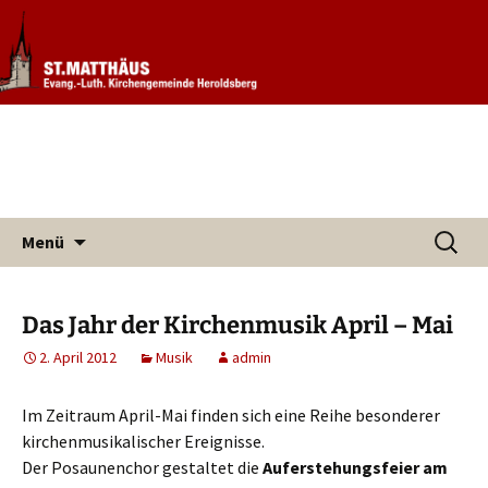
Informationen rund um unsere
Evang. Kirchengemeinde St.
Kirchengemeinde
Matthäus Heroldsberg
Zum
Suchen
Menü
Inhalt
nach:
springen
Das Jahr der Kirchenmusik April – Mai
2. April 2012
Musik
admin
Im Zeitraum April-Mai finden sich eine Reihe besonderer
kirchenmusikalischer Ereignisse.
Der Posaunenchor gestaltet die
Auferstehungsfeier am