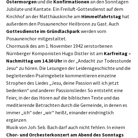
Ostermorgen
und die
Konfirmationen
an den Sonntagen
Jubilate und Kantate. Ein Freiluft-Gottesdienst auf dem
Kirchhof an der Matthäuskirche am
Himmelfahrtstag
hat
außerdem den Posaunenchor Heilbronn zu Gast. Auch
Gottesdienste im Gründlachpark
werden vom
Posaunenchor mitgestaltet.
Chormusik des am 1. November 1942 verstorbenen
Nürnberger Komponisten Hugo Distler ist am
Karfreitag –
Nachmittag um 14.30 Uhr
in der „Andacht zur Todesstunde
Jesu“ zu hören. Die Lesungen der Leidensgeschichte und die
begleitenden Psalmgebete kommentieren einzelne
Strophen des Liedes „Jesu, deine Passion will ich jetzt
bedenken“ und anderer Passionslieder. So entsteht eine
Feier, in der das Hören auf die biblischen Texte und das
meditierende Betrachten durch die Gemeinde, in denen es
immer „ich“ oder „wir“ heißt, einander eindringlich
ergänzen.
Musik von Joh. Seb. Bach darf auch nicht fehlen. In einem
Chor- und Orchesterkonzert am Abend des Sonntags