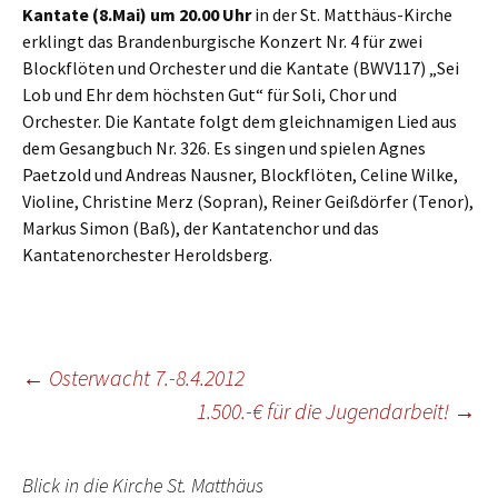
Kantate (8.Mai) um 20.00 Uhr
in der St. Matthäus-Kirche
erklingt das Brandenburgische Konzert Nr. 4 für zwei
Blockflöten und Orchester und die Kantate (BWV117) „Sei
Lob und Ehr dem höchsten Gut“ für Soli, Chor und
Orchester. Die Kantate folgt dem gleichnamigen Lied aus
dem Gesangbuch Nr. 326. Es singen und spielen Agnes
Paetzold und Andreas Nausner, Blockflöten, Celine Wilke,
Violine, Christine Merz (Sopran), Reiner Geißdörfer (Tenor),
Markus Simon (Baß), der Kantatenchor und das
Kantatenorchester Heroldsberg.
Beitragsnavigation
←
Osterwacht 7.-8.4.2012
1.500.-€ für die Jugendarbeit!
→
Blick in die Kirche St. Matthäus