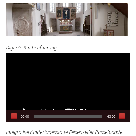
Digitale Kirchenführung
Video-
Player
00:00
43:00
Integrative Kindertagesstätte Felsenkeller Rasselbande