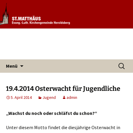
Informationen rund um unsere
Evang. Kirchengemeinde St.
Kirchengemeinde
Matthäus Heroldsberg
Zum
Suchen
Menü
Inhalt
nach:
springen
19.4.2014 Osterwacht für Jugendliche
5. April 2014
Jugend
admin
„Wachst du noch oder schläfst du schon?“
Unter diesem Motto findet die diesjährige Osterwacht in