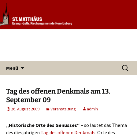
Informationen rund um unsere
Evang. Kirchengemeinde St.
Kirchengemeinde
Matthäus Heroldsberg
Zum
Suchen
Menü
Inhalt
nach:
springen
Tag des offenen Denkmals am 13.
September 09
26. August 2009
Veranstaltung
admin
„Historische Orte des Genusses“
– so lautet das Thema
des diesjährigen
Tag des offenen Denkmals
. Orte des