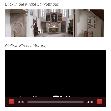
Blick in die Kirche St. Matthäus
Digitale Kirchenführung
Video-
Player
00:00
43:00