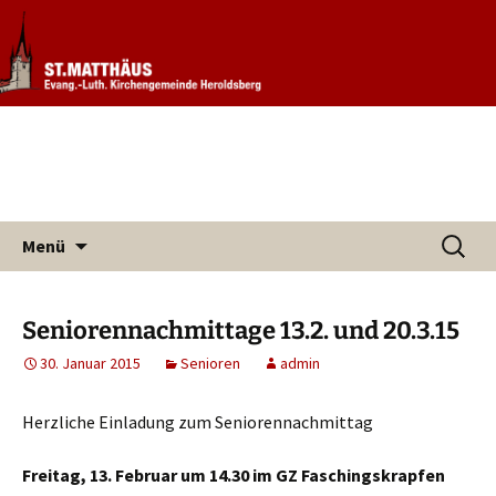
Informationen rund um unsere
Evang. Kirchengemeinde St.
Kirchengemeinde
Matthäus Heroldsberg
Zum
Suchen
Menü
Inhalt
nach:
springen
Seniorennachmittage 13.2. und 20.3.15
30. Januar 2015
Senioren
admin
Herzliche Einladung zum Seniorennachmittag
Freitag, 13. Februar um 14.30 im GZ Faschingskrapfen