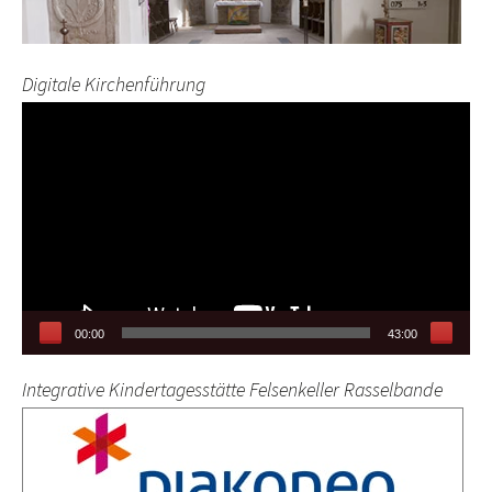
Digitale Kirchenführung
Video-
Player
00:00
43:00
Integrative Kindertagesstätte Felsenkeller Rasselbande