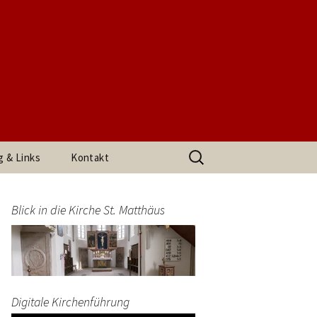
t. Matthäus
Suchen
g & Links
Kontakt
nach:
h den
Impressum
arrerin
Blick in die Kirche St. Matthäus
Datenschutzerklärung
end
Digitale Kirchenführung
t