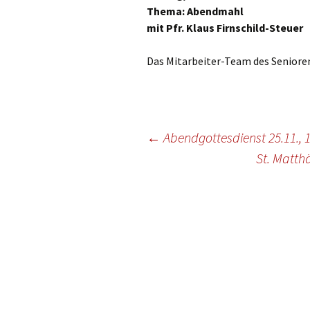
Gottesdien
Thema: Abendmahl
Veranstalt
mit Pfr. Klaus Firnschild-Steuer
einBlick –
Das Mitarbeiter-Team des Seniorenk
Gemeindeb
Beitragsnavigation
←
Abendgottesdienst 25.11., 1
St. Matth