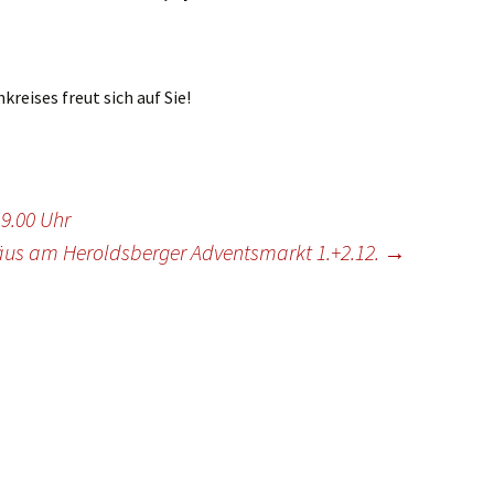
ste und
Senioren
Seniorennachmit
ungen
Dokumente
Konfirmanden
Freundeskreis Saransk
Hausfrauengymna
Umwelttips
reises freut sich auf Sie!
rief
9.00 Uhr
äus am Heroldsberger Adventsmarkt 1.+2.12.
→