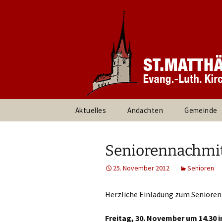
Informationen rund um unsere
Evang. Ki
Heroldsbe
Zum
Aktuelles
Andachten
Gemeinde
Inhalt
springen
Pfarrteam 
Kirchenvor
Seniorennachmitt
Ansprechpa
25. November 2012
Senioren
Gruppen un
Herzliche Einladung zum Seniore
Umweltte
Freitag, 30. November um 14.30 