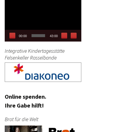
Video-
tag
Player
stik
00:00
43:00
Integrative Kindertagesstätte
Felsenkeller Rasselbande
Online spenden.
Ihre Gabe hilft!
Brot für die Welt