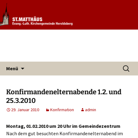
Informationen rund um unsere
Evang. Kirchengemeinde St.
Kirchengemeinde
Matthäus Heroldsberg
Zum
Suchen
Menü
Inhalt
nach:
springen
Konfirmandenelternabende 1.2. und
25.3.2010
29. Januar 2010
Konfirmation
admin
Montag, 01.02.2010 um 20 Uhr im Gemeindezentrum
Nach dem gut besuchten Konfirmandenelternabend im