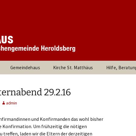
 Kirchengemeinde
rchengemeinde S
rg
Gemeindehaus
Kirche St. Matthäus
Hilfe, Beratun
und
360° Panorama des
Besuche durc
stand
Innenraums
Pfarrer, die Pf
ernabend 29.2.16
rtnerInnen
Links
admin
d Kreise
Kinder und Jugendliche
Evangelische Jug
Heroldsberg
onfirmandinnen und Konfirmanden das wohl bisher
ie Konfirmation. Um frühzeitig die nötigen
am
Kirchenmusik
Umweltleitlinien für St.
Posaunenchor
Matthäus Heroldsberg
Kirche Kunterbun
 treffen, laden wir die Eltern der derzeitigen