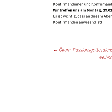
Gottesdien
Konfirmandinnen und Konfirmande
Veranstalt
Wir treffen uns am Montag, 29.0
Es ist wichtig, dass an diesem Ab
einBlick –
Konfirmanden anwesend ist!
Gemeindeb
Beitragsnavigation
←
Ökum. Passionsgottesdienst
Weihna