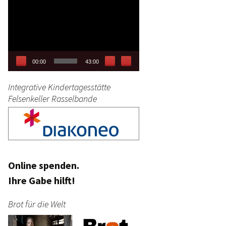
Video-
tag
Player
stik
00:00
43:00
Integrative Kindertagesstätte
Felsenkeller Rasselbande
Online spenden.
Ihre Gabe hilft!
Brot für die Welt