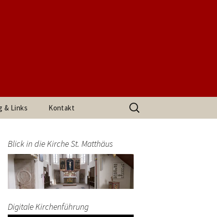
t. Matthäus
Suchen
g & Links
Kontakt
nach:
h den
Impressum
arrerin
Blick in die Kirche St. Matthäus
Datenschutzerklärung
end
Digitale Kirchenführung
t