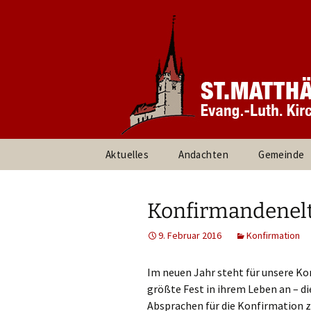
Informationen rund um unsere
Evang. Ki
Heroldsbe
Zum
Aktuelles
Andachten
Gemeinde
Inhalt
springen
Pfarrteam 
Kirchenvor
Konfirmandenelt
Ansprechpa
9. Februar 2016
Konfirmation
Gruppen un
Im neuen Jahr steht für unsere K
größte Fest in ihrem Leben an – d
Umweltte
Absprachen für die Konfirmation zu