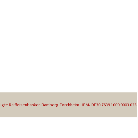
gte Raiffeisenbanken Bamberg-Forchheim - IBAN DE30 7639 1000 0003 023