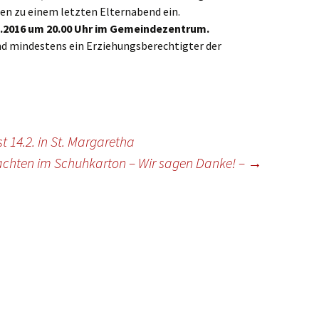
ste und
Senioren
Seniorennachmit
n zu einem letzten Elternabend ein.
ungen
Dokumente
Konfirmanden
2.2016 um 20.00 Uhr im Gemeindezentrum.
Freundeskreis Saransk
Hausfrauengymna
end mindestens ein Erziehungsberechtigter der
Umwelttips
rief
 14.2. in St. Margaretha
chten im Schuhkarton – Wir sagen Danke! –
→