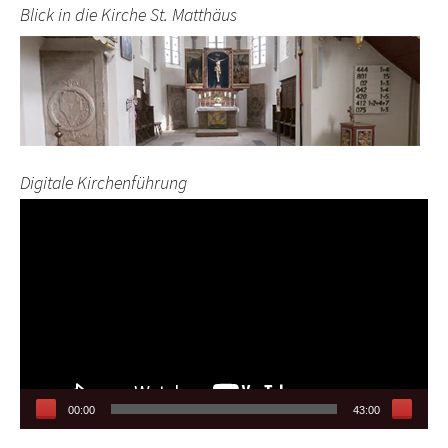
Blick in die Kirche St. Matthäus
Digitale Kirchenführung
Video-
Player
00:00
43:00