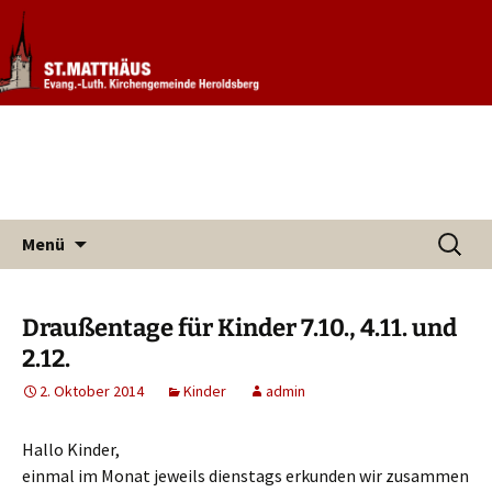
Informationen rund um unsere
Evang. Kirchengemeinde St.
Kirchengemeinde
Matthäus Heroldsberg
Zum
Suchen
Menü
Inhalt
nach:
springen
Draußentage für Kinder 7.10., 4.11. und
2.12.
2. Oktober 2014
Kinder
admin
Hallo Kinder,
einmal im Monat jeweils dienstags erkunden wir zusammen