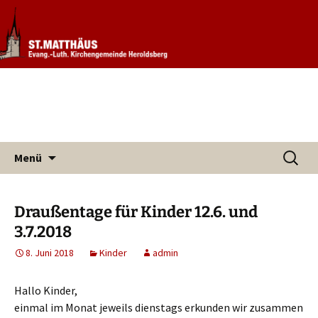
Informationen rund um unsere
Evang. Kirchengemeinde St.
Kirchengemeinde
Matthäus Heroldsberg
Zum
Suchen
Menü
Inhalt
nach:
springen
Draußentage für Kinder 12.6. und
3.7.2018
8. Juni 2018
Kinder
admin
Hallo Kinder,
einmal im Monat jeweils dienstags erkunden wir zusammen