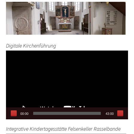
Digitale Kirchenführung
Video-
Player
00:00
43:00
Integrative Kindertagesstätte Felsenkeller Rasselbande