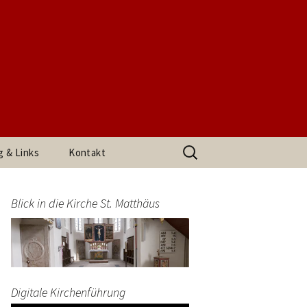
t. Matthäus
Suchen
g & Links
Kontakt
nach:
h den
Impressum
arrerin
Blick in die Kirche St. Matthäus
Datenschutzerklärung
end
Digitale Kirchenführung
t