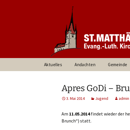
Informationen rund um unsere
Evang. Ki
Heroldsbe
Zum
Aktuelles
Andachten
Gemeinde
Inhalt
springen
Pfarrteam 
Kirchenvor
Apres GoDi – Brun
Ansprechpa
3. Mai 2014
Jugend
admin
Gruppen un
Am
11.05.2014
findet wieder der h
Brunch“) statt.
Umweltte