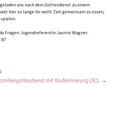
ste und
Senioren
Seniorennachmit
ingeladen uns nach dem Gottesdienst zu einem
ungen
Dokumente
Konfirmanden
habt hier so lange ihr wollt Zeit gemeinsam zu essen,
Freundeskreis Saransk
Hausfrauengymna
spielen.
Umwelttips
rief
 du Fragen: Jugendreferentin Jasmin Wagner:
2 87
4
amiliengottesdienst mit Tauferinnerung 29.5.
→