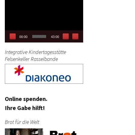
Video-
tag
Player
stik
00:00
43:00
Integrative Kindertagesstätte
Felsenkeller Rasselbande
Online spenden.
Ihre Gabe hilft!
Brot für die Welt