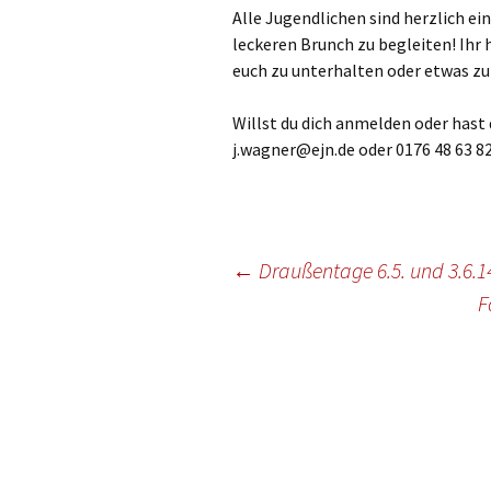
Gottesdien
Alle Jugendlichen sind herzlich e
Veranstalt
leckeren Brunch zu begleiten! Ihr 
euch zu unterhalten oder etwas zu 
einBlick –
Gemeindeb
Willst du dich anmelden oder hast
j.wagner@ejn.de oder 0176 48 63 8
Beitragsnavigation
←
Draußentage 6.5. und 3.6.1
F